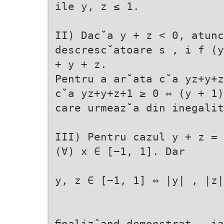
ile y, z ≤ 1.
II) Dac˘a y + z < 0, atunc
descresc˘atoare s , i f (y
+ y + z.
Pentru a ar˘ata c˘a yz+y+z
c˘a yz+y+z+1 ≥ 0 ⇔ (y + 1)
care urmeaz˘a din inegali
III) Pentru cazul y + z = 
(∀) x ∈ [−1, 1]. Dar
y, z ∈ [−1, 1] ⇔ |y| , |z|
ﬁnalizˆand demonstrat , ia