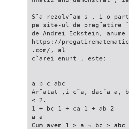
S˘a rezolv˘am s , i o part
pe site-ul de preg˘atire ˆ
de Andrei Eckstein, anume
https://pregatirematematic
.com/, al
c˘arei enunt , este:
a b c abc
Ar˘atat ,i c˘a, dac˘a a, b
≤ 2.
1 + bc 1 + ca 1 + ab 2
a a
Cum avem 1 ≥ a ⇒ bc ≥ abc 