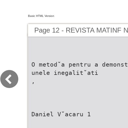
Basic HTML Version
Page 12 - REVISTA MATINF Nr
O metod˘a pentru a demonst
unele inegalit˘ati
,
Daniel V˘acaru 1