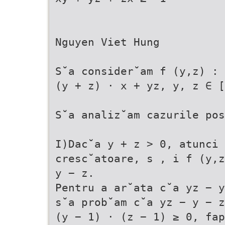
Nguyen Viet Hung
S˘a consider˘am f (y,z) : 
(y + z) · x + yz, y, z ∈ [
S˘a analiz˘am cazurile pos
I)Dac˘a y + z > 0, atunci 
cresc˘atoare, s , i f (y,z
y − z.
Pentru a ar˘ata c˘a yz − y
s˘a prob˘am c˘a yz − y − z
(y − 1) · (z − 1) ≥ 0, fap