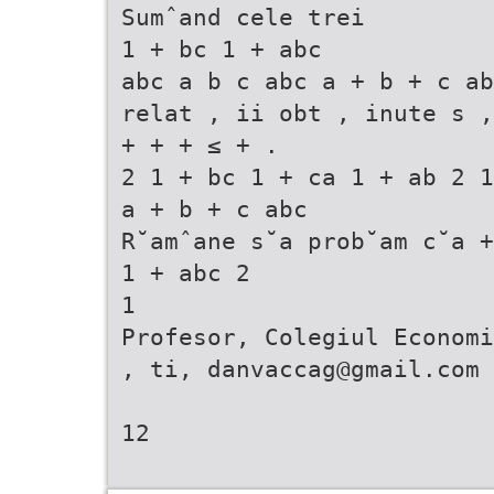
Sumˆand cele trei
1 + bc 1 + abc
abc a b c abc a + b + c ab
relat , ii obt , inute s ,
+ + + ≤ + .
2 1 + bc 1 + ca 1 + ab 2 1
a + b + c abc
R˘amˆane s˘a prob˘am c˘a +
1 + abc 2
1
Profesor, Colegiul Economi
, ti, danvaccag@gmail.com
12