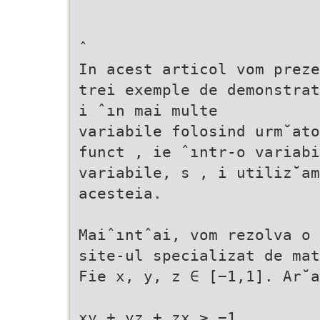
ˆ
In acest articol vom preze
trei exemple de demonstrat
i ˆın mai multe
variabile folosind urm˘ato
funct , ie ˆıntr-o variabi
variabile, s , i utiliz˘am
acesteia.
Maiˆıntˆai, vom rezolva o 
site-ul specializat de mat
Fie x, y, z ∈ [−1,1]. Ar˘a
xy + yz + zx ≥ −1