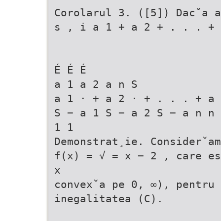
Corolarul 3. ([5]) Dac˘a a
s , i a 1 + a 2 + . . . + 
É É É
a 1 a 2 a n S
a 1 · + a 2 · + . . . + a 
S − a 1 S − a 2 S − a n n 
1 1
Demonstrat¸ie. Consider˘am
f(x) = √ = x − 2 , care e
x
convex˘a pe 0, ∞), pentru 
inegalitatea (C).