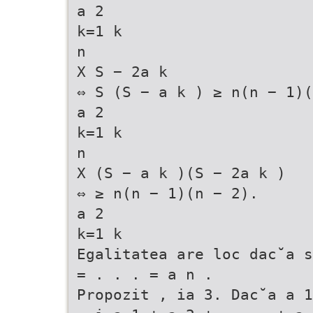
a 2
k=1 k
n
X S − 2a k
⇔ S (S − a k ) ≥ n(n − 1)(
a 2
k=1 k
n
X (S − a k )(S − 2a k )
⇔ ≥ n(n − 1)(n − 2).
a 2
k=1 k
Egalitatea are loc dac˘a s
= . . . = a n .
Propozit , ia 3. Dac˘a a 1