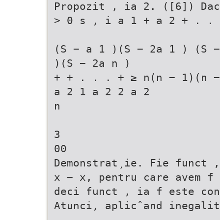
Propozit , ia 2. ([6]) Dac
> 0 s , i a 1 + a 2 + . .
(S − a 1 )(S − 2a 1 ) (S −
)(S − 2a n )
+ + . . . + ≥ n(n − 1)(n −
a 2 1 a 2 2 a 2
n
3
00
Demonstrat¸ie. Fie funct ,
x − x, pentru care avem f 
deci funct , ia f este con
Atunci, aplicˆand inegalit