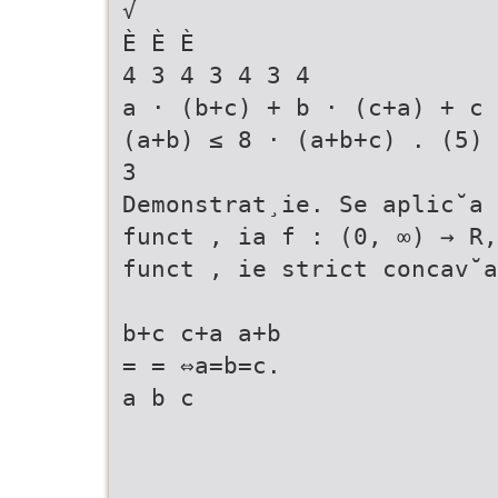
√
È È È
4 3 4 3 4 3 4
a · (b+c) + b · (c+a) + c 
(a+b) ≤ 8 · (a+b+c) . (5)
3
Demonstrat¸ie. Se aplic˘a 
funct , ia f : (0, ∞) → R,
funct , ie strict concav˘a
b+c c+a a+b
= = ⇔a=b=c.
a b c