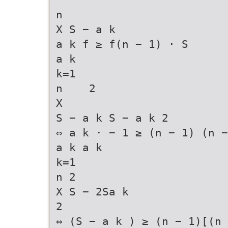
n  
X S − a k
a k f ≥ f(n − 1) · S
a k
k=1
n    2 
X
S − a k S − a k 2
⇔ a k · − 1 ≥ (n − 1) (n −
a k a k
k=1
n 2
X S − 2Sa k
2
⇔ (S − a k ) ≥ (n − 1)[(n 