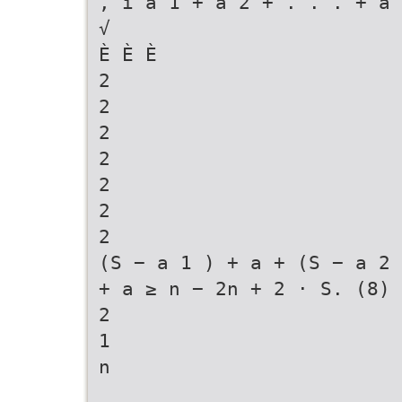
, i a 1 + a 2 + . . . + a 
√
È È È
2
2
2
2
2
2
2
(S − a 1 ) + a + (S − a 2 
+ a ≥ n − 2n + 2 · S. (8)
2
1
n