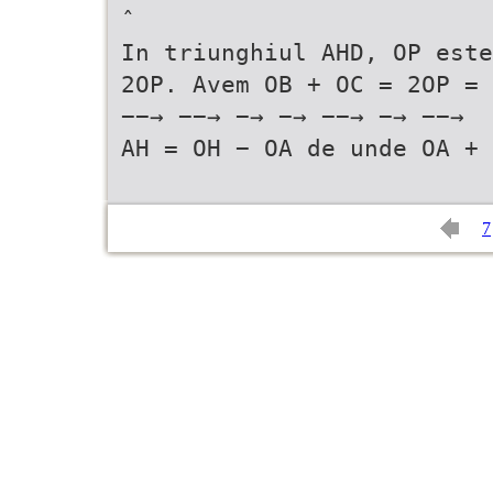
ˆ
In triunghiul AHD, OP este
2OP. Avem OB + OC = 2OP =
−−→ −−→ −→ −→ −−→ −→ −−→
AH = OH − OA de unde OA + 
7