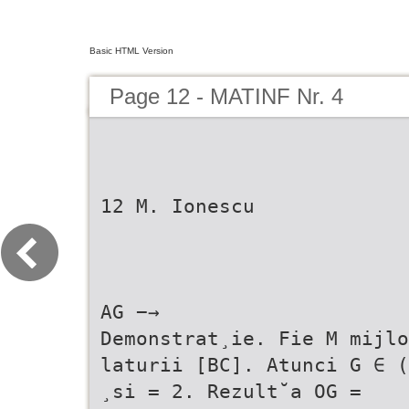
Basic HTML Version
Page 12 - MATINF Nr. 4
12 M. Ionescu
AG −→
Demonstrat¸ie. Fie M mijlo
laturii [BC]. Atunci G ∈ (
¸si = 2. Rezult˘a OG =