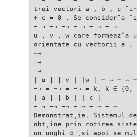
trei vectori a , b , c ˆın
+ c = 0 . Se consider˘a ˆı
− → −→ −→ − → − → − →
u , v , w care formeaz˘a u
orientate cu vectorii a , 
−→
−→
−→
| u | | v | |w | − → − → −
−→ = −→ = −→ = k, k ∈ (0, 
| a | | b | | c |
− → −→ −→ − → − → − →
Demonstrat¸ie. Sistemul de
obt¸ine prin rotirea siste
un unghi α ¸si apoi se mul