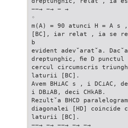
dreptunghic, relat , ia e
−−→ −→ − →
◦
m(A) = 90 atunci H = A s ,
[BC], iar relat , ia se r
b
evident adev˘arat˘a. Dac˘
dreptunghic, ﬁe D punctul 
cercul circumscris triungh
laturii [BC].
Avem BH⊥AC s , i DC⊥AC, de
i DB⊥AB, deci CHkAB.
Rezult˘a BHCD paralelogram
diagonalei [HD] coincide c
laturii [BC].
−−→ −→ −−→ −→ −→