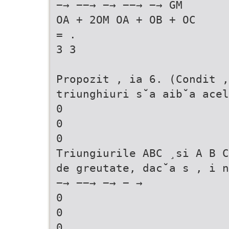
−→ −−→ −→ −−→ −→ GM
OA + 2OM OA + OB + OC
= .
3 3
Propozit , ia 6. (Condit ,
triunghiuri s˘a aib˘a acel
0
0
0
Triungiurile ABC ¸si A B C
de greutate, dac˘a s , i n
−→ −−→ −→ − →
0
0
0