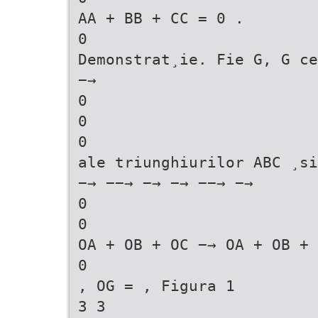
AA + BB + CC = 0 .
0
Demonstrat¸ie. Fie G, G ce
−→
0
0
0
ale triunghiurilor ABC ¸si
−→ −−→ −→ −→ −−→ −→
0
0
OA + OB + OC −→ OA + OB + 
0
, OG = , Figura 1
3 3