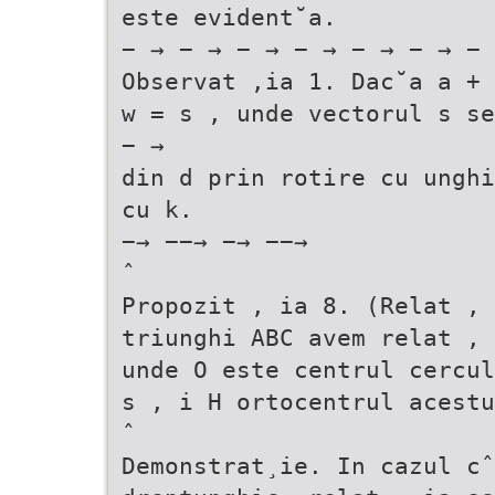
este evident˘a.
− → − → − → − → − → − → − 
Observat ,ia 1. Dac˘a a + 
w = s , unde vectorul s se
− →
din d prin rotire cu unghi
cu k.
−→ −−→ −→ −−→
ˆ
Propozit , ia 8. (Relat , 
triunghi ABC avem relat , 
unde O este centrul cercul
s , i H ortocentrul acestu
ˆ
Demonstrat¸ie. In cazul cˆ