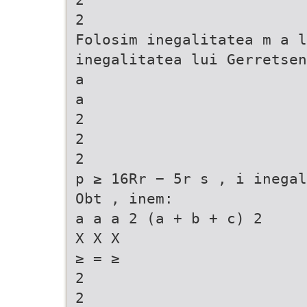
2
Folosim inegalitatea m a l
inegalitatea lui Gerretsen
a
a
2
2
2
p ≥ 16Rr − 5r s , i inegal
Obt , inem:
a a a 2 (a + b + c) 2
X X X
≥ = ≥
2
2