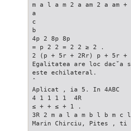
m a l a m 2 a am 2 a am + 
a
c
b
4p 2 8p 8p
= p 2 2 = 2 2 ≥ 2 .
2 (p + 5r + 2Rr) p + 5r + 
Egalitatea are loc dac˘a s
este echilateral.
ˆ
Aplicat , ia 5. In 4ABC
4 1 1 1 1  4R 
≤ + + ≤ + 1 .
3R 2 m a l a m b l b m c l
Marin Chirciu, Pites , ti