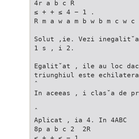
4r a b c R
≤ + + ≤ 4 − 1 .
R m a w a m b w b m c w c 
Solut ,ie. Vezi inegalit˘a
1 s , i 2.
Egalit˘at , ile au loc da
triunghiul este echilatera
ˆ
In aceeas , i clas˘a de pr
ˆ
Aplicat , ia 4. In 4ABC
8p a b c 2  2R 
≤ + + ≤ − 1 .