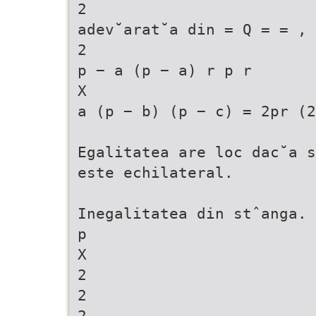
2
adev˘arat˘a din = Q = = ,
2
p − a (p − a) r p r
X
a (p − b) (p − c) = 2pr (2
Egalitatea are loc dac˘a s
este echilateral.
Inegalitatea din stˆanga.
p
X
2
2
2