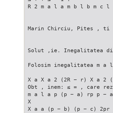
R 2 m a l a m b l b m c l 
Marin Chirciu, Pites , ti
Solut ,ie. Inegalitatea di
Folosim inegalitatea m a l
X a X a 2 (2R − r) X a 2 (
Obt , inem: ≤ = , care rez
m a l a p (p − a) rp p − a
X
X a a (p − b) (p − c) 2pr