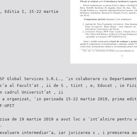
, Editia I, 15-22 martie
SF Global Services S.R.L., ˆın colaborare cu Departament
c˘a al Facult˘at , ii de S , tiint , e, Educat , ie Fizi
n cadrul Universit˘at , ii
 a organizat, ˆın perioada 15-22 martie 2019, prima edit
F-UPIT
ziua de 19 martie 2019 a avut loc o ˆıntˆalnire pentru v
-
evaluare intermediar˘a, iar jurizarea s , i premierea au