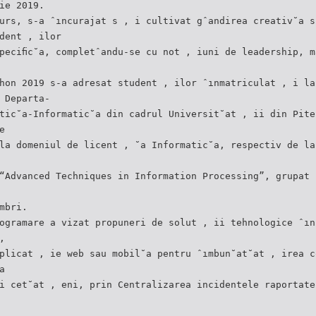
ie 2019.
urs, s-a ˆıncurajat s , i cultivat gˆandirea creativ˘a s
dent , ilor
peciﬁc˘a, completˆandu-se cu not , iuni de leadership, m
hon 2019 s-a adresat student , ilor ˆınmatriculat , i la
 Departa-
tic˘a-Informatic˘a din cadrul Universit˘at , ii din Pite
e
la domeniul de licent , ˘a Informatic˘a, respectiv de la
“Advanced Techniques in Information Processing”, grupat 
mbri.
ogramare a vizat propuneri de solut , ii tehnologice ˆın
,
plicat , ie web sau mobil˘a pentru ˆımbun˘at˘at , irea c
a
i cet˘at , eni, prin Centralizarea incidentele raportate