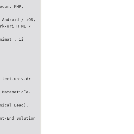
ecum: PHP,
 Android / iOS,
rk-uri HTML /
nimat , ii
 lect.univ.dr.
 Matematic˘a-
nical Lead),
nt-End Solution