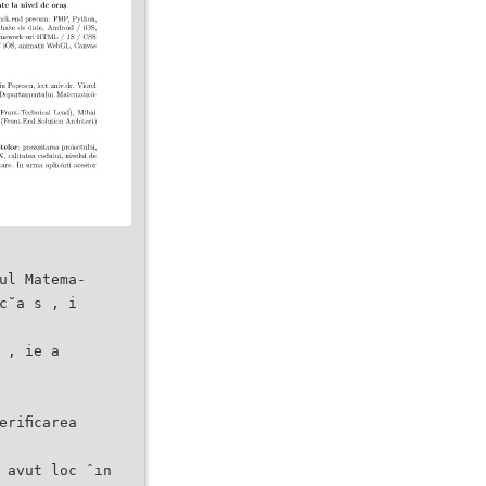
ul Matema-
c˘a s , i
 , ie a
eriﬁcarea
 avut loc ˆın