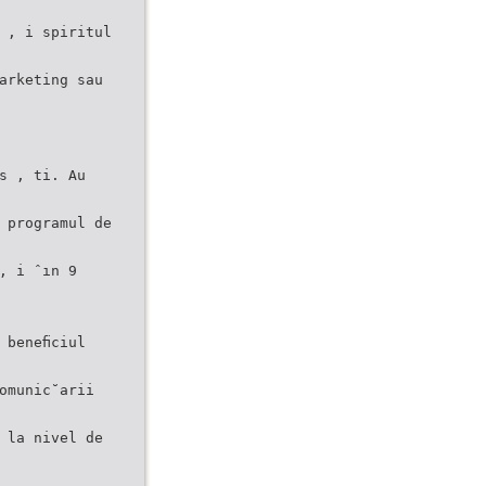
 , i spiritul
arketing sau
s , ti. Au
 programul de
, i ˆın 9
 beneﬁciul
omunic˘arii
 la nivel de