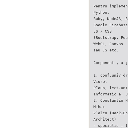
Pentru implemen
Python,
Ruby, NodeJS, B
Google Firebase
JS / CSS
(Bootstrap, Fou
WebGL, Canvas
sau JS etc.
Component , a j
1. conf.univ.dr
Viorel
P˘aun, lect.uni
Informatic˘a, U
2. Constantin N
Mihai
Vˆalcu (Back-En
Architect)
- specialis , t