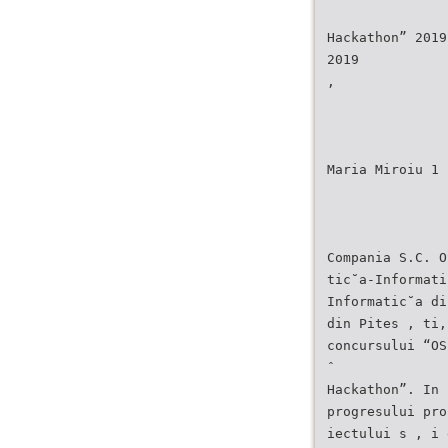
Hackathon” 2019
2019
,
Maria Miroiu 1
Compania S.C. O
tic˘a-Informati
Informatic˘a di
din Pites , ti,
concursului “OS
ˆ
Hackathon”. In 
progresului pro
iectului s , i 