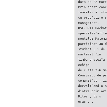
data de 22 mart
Prin acest conc
inovativ al stu
cu preg˘atire s
management.
OSF-UPIT Hackat
specializ˘arile
mentului Matema
participat 38 d
student , i de 
masterat ˆın
limba englez˘a 
echipe
de cˆate 2-6 me
Consursul de pr
comunit˘at , ii
dezvoltˆand o a
dintre prim˘ari
Pites , ti s , 
oras , .