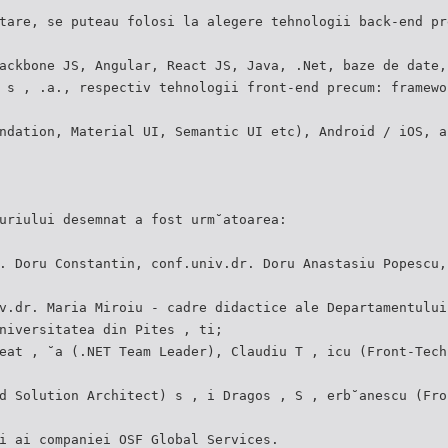
tare, se puteau folosi la alegere tehnologii back-end pr
ackbone JS, Angular, React JS, Java, .Net, baze de date,
 s , .a., respectiv tehnologii front-end precum: framewo
ndation, Material UI, Semantic UI etc), Android / iOS, a
uriului desemnat a fost urm˘atoarea:
. Doru Constantin, conf.univ.dr. Doru Anastasiu Popescu,
v.dr. Maria Miroiu - cadre didactice ale Departamentului
niversitatea din Pites , ti;
eat , ˘a (.NET Team Leader), Claudiu T , icu (Front-Tech
d Solution Architect) s , i Dragos , S , erb˘anescu (Fro
i ai companiei OSF Global Services.