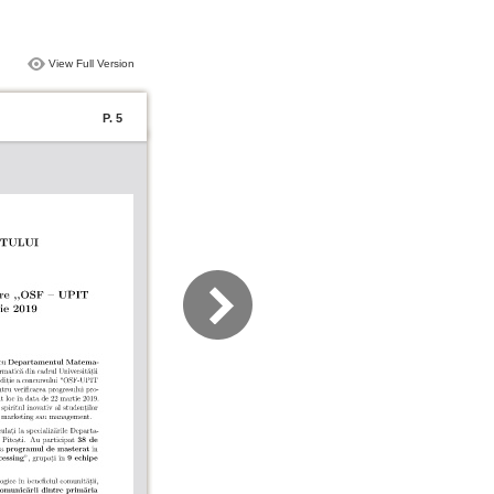
View Full Version
P. 5