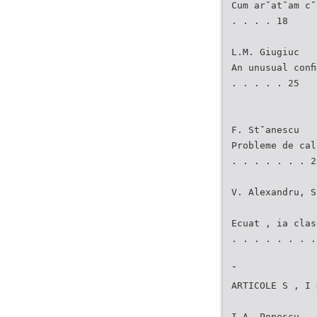
Cum ar˘at˘am c˘
. . . . 18
L.M. Giugiuc
An unusual conﬁ
. . . . . 25
F. St˘anescu
Probleme de cal
. . . . . . . 2
V. Alexandru, S
Ecuat , ia clas
. . . . . . . .
˘
ARTICOLE S , I 
I.A. Popescu