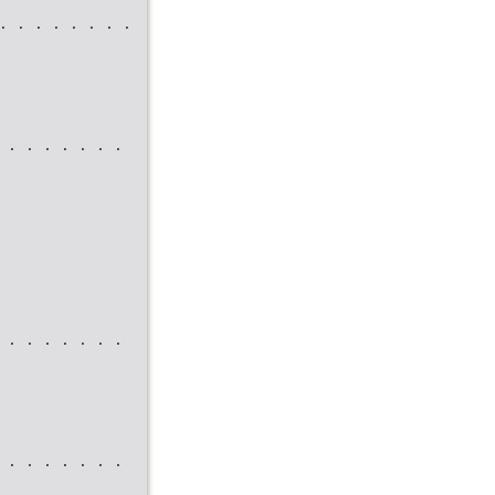
. . . . . . . .
 . . . . . . .
 . . . . . . .
 . . . . . . .