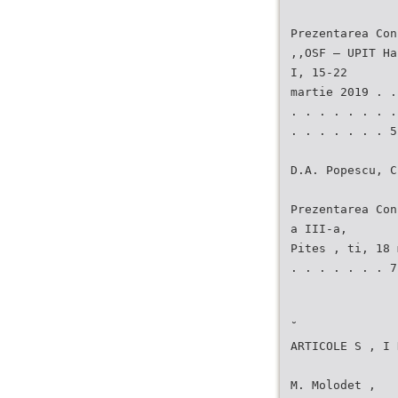
Prezentarea Con
,,OSF – UPIT Ha
I, 15-22
martie 2019 . .
. . . . . . . .
. . . . . . . 5
D.A. Popescu, C
Prezentarea Con
a III-a,
Pites , ti, 18 
. . . . . . . 7
˘
ARTICOLE S , I 
M. Molodet ,