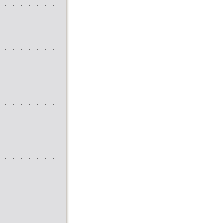
 . . . . . . .
 . . . . . . .
 . . . . . . .
 . . . . . . .