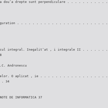
a dou˘a drepte sunt perpendiculare . . . . . . . . . . .
guration . . . . . . . . . . . . . . . . . . . . . . . .
cul integral. Inegalit˘at , i integrale II . . . . . . .
8
.C. Andronescu
elor. O aplicat , ie . . . . . . . . . . . . . . . . . .
 . 34
NOTE DE INFORMATICA 37