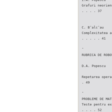
Grafuri neorien
. . . . 37
C. B˘alc˘au
Complexitatea a
. . . . . 41
˘
RUBRICA DE ROBO
D.A. Popescu
Repetarea opera
. 49
˘
PROBLEME DE MAT
Teste pentru ex
. . . . 52