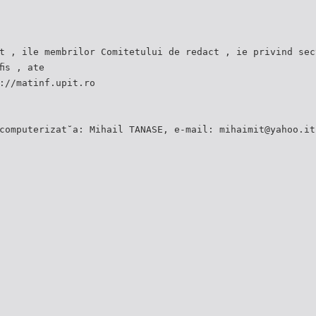
t , ile membrilor Comitetului de redact , ie privind sec
ﬁs , ate
://matinf.upit.ro
computerizat˘a: Mihail TANASE, e-mail: mihaimit@yahoo.it