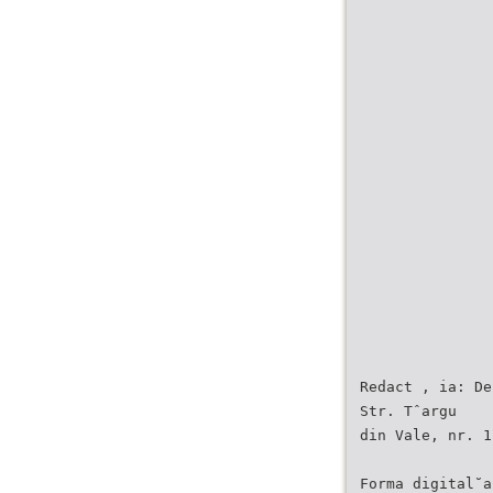
Redact , ia: De
Str. Tˆargu
din Vale, nr. 1
Forma digital˘a