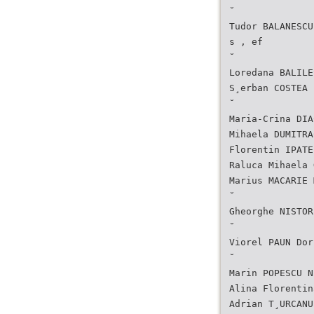
˘
Tudor BALANESCU
s , ef
˘
Loredana BALILE
S¸erban COSTEA 
˘
Maria-Crina DIA
Mihaela DUMITRA
Florentin IPATE
Raluca Mihaela 
Marius MACARIE 
˘
Gheorghe NISTOR
˘
Viorel PAUN Dor
˘
Marin POPESCU N
Alina Florentin
Adrian T¸URCANU