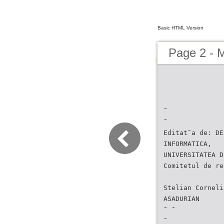
Basic HTML Version
Page 2 - 
˘
˘
Editat˘a de: DE
INFORMATICA,
UNIVERSITATEA D
Comitetul de re
Stelian Corneli
ASADURIAN
˘ ˘
˘