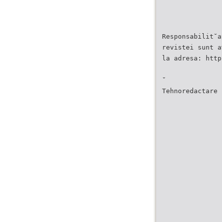
Responsabilit˘a
revistei sunt a
la adresa: http
˘
Tehnoredactare 