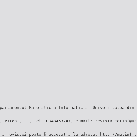
partamentul Matematic˘a-Informatic˘a, Universitatea din 
, Pites , ti, tel. 0348453247, e-mail: revista.matinf@up
 a revistei poate ﬁ accesat˘a la adresa: http://matinf.u