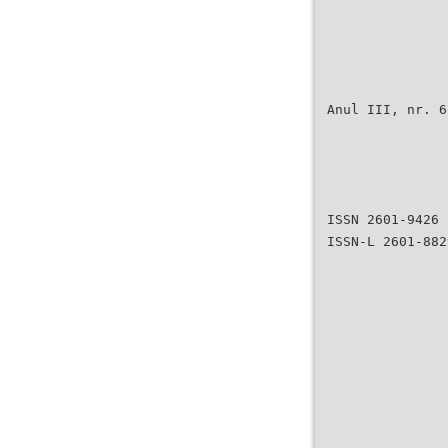
Anul III, nr. 6
ISSN 2601-9426
ISSN-L 2601-882