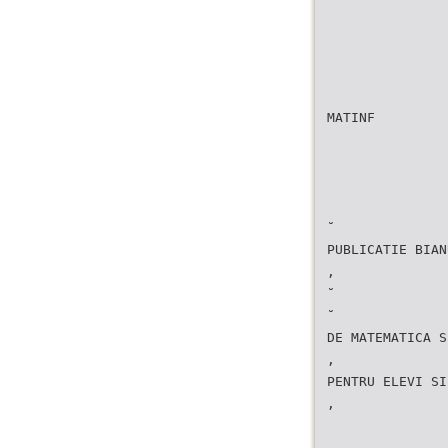
MATINF
˘
PUBLICATIE BIAN
,
˘
˘
DE MATEMATICA S
,
PENTRU ELEVI SI
,