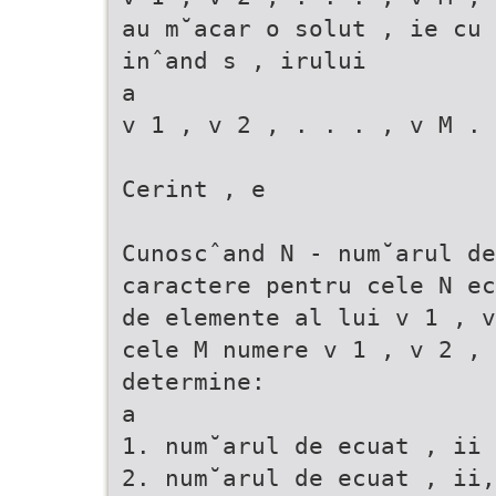
au m˘acar o solut , ie cu 
inˆand s , irului
a
v 1 , v 2 , . . . , v M .
Cerint , e
Cunoscˆand N - num˘arul de
caractere pentru cele N ec
de elemente al lui v 1 , v
cele M numere v 1 , v 2 , 
determine:
a
1. num˘arul de ecuat , ii 
2. num˘arul de ecuat , ii,