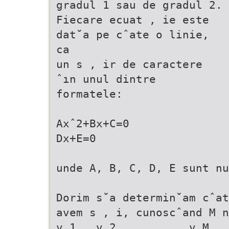
gradul 1 sau de gradul 2.
Fiecare ecuat , ie este
dat˘a pe cˆate o linie,
ca
un s , ir de caractere
ˆın unul dintre
formatele:
Axˆ2+Bx+C=0
Dx+E=0
unde A, B, C, D, E sunt nu
Dorim s˘a determin˘am cˆat
avem s , i, cunoscˆand M n
v 1 , v 2 , . . . , v M , 