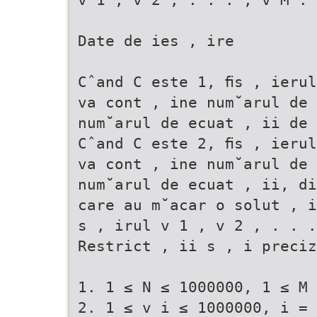
Date de ies , ire
Cˆand C este 1, ﬁs , ierul
va cont , ine num˘arul de 
num˘arul de ecuat , ii de 
Cˆand C este 2, ﬁs , ierul
va cont , ine num˘arul de 
num˘arul de ecuat , ii, di
care au m˘acar o solut , i
s , irul v 1 , v 2 , . . .
Restrict , ii s , i preciz
1. 1 ≤ N ≤ 1000000, 1 ≤ M 
2. 1 ≤ v i ≤ 1000000, i = 