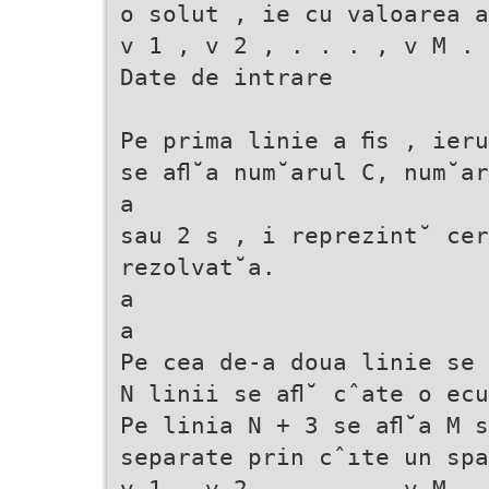
o solut , ie cu valoarea a
v 1 , v 2 , . . . , v M .
Date de intrare
Pe prima linie a ﬁs , ieru
se aﬂ˘a num˘arul C, num˘ar
a
sau 2 s , i reprezint˘ cer
rezolvat˘a.
a
a
Pe cea de-a doua linie se 
N linii se aﬂ˘ cˆate o ecu
Pe linia N + 3 se aﬂ˘a M s
separate prin cˆıte un spa
v 1 , v 2 , . . . , v M .