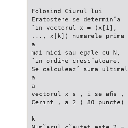
Folosind Ciurul lui
Eratostene se determin˘a
ˆın vectorul x = (x[1],
..., x[k]) numerele prime
a
mai mici sau egale cu N,
ˆın ordine cresc˘atoare.
Se calculeaz˘ suma ultime
a
a
vectorul x s , i se aﬁs ,
Cerint , a 2 ( 80 puncte)
k
Num˘arul c˘autat este 2 − 