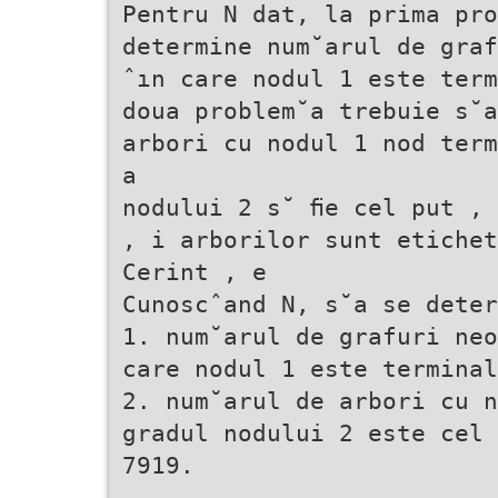
Pentru N dat, la prima pro
determine num˘arul de graf
ˆın care nodul 1 este term
doua problem˘a trebuie s˘a
arbori cu nodul 1 nod term
a
nodului 2 s˘ ﬁe cel put , 
, i arborilor sunt etichet
Cerint , e
Cunoscˆand N, s˘a se deter
1. num˘arul de grafuri neo
care nodul 1 este terminal
2. num˘arul de arbori cu n
gradul nodului 2 este cel 
7919.