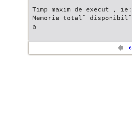
Timp maxim de execut , ie:
Memorie total˘ disponibil˘
a
6