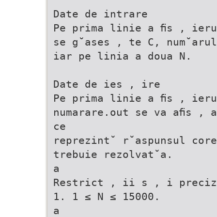
Date de intrare
Pe prima linie a ﬁs , ieru
se g˘ases , te C, num˘arul
iar pe linia a doua N.
Date de ies , ire
Pe prima linie a ﬁs , ieru
numarare.out se va aﬁs , a
ce
reprezint˘ r˘aspunsul core
trebuie rezolvat˘a.
a
Restrict , ii s , i preciz
1. 1 ≤ N ≤ 15000.
a