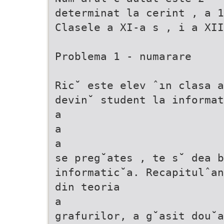
determinat la cerint , a 1
Clasele a XI-a s , i a XII
Problema 1 - numarare
Ric˘ este elev ˆın clasa a
devin˘ student la informat
a
a
a
se preg˘ates , te s˘ dea b
informatic˘a. Recapitulˆan
din teoria
a
grafurilor, a g˘asit dou˘a