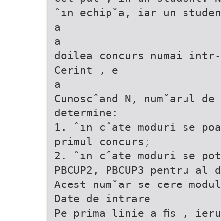
ˆın echip˘a, iar un studen
a
a
doilea concurs numai intr-
Cerint , e
a
Cunoscˆand N, num˘arul de 
determine:
1. ˆın cˆate moduri se poa
primul concurs;
2. ˆın cˆate moduri se pot
PBCUP2, PBCUP3 pentru al d
Acest num˘ar se cere modul
Date de intrare
Pe prima linie a ﬁs , ieru