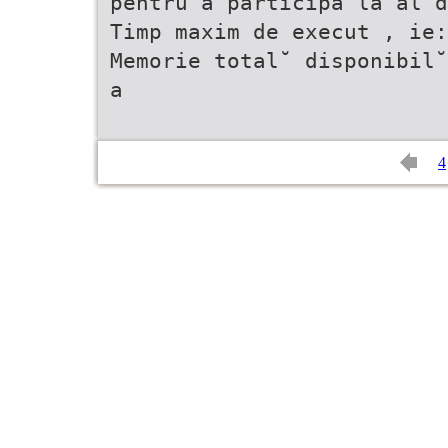
pentru a participa la al d
Timp maxim de execut , ie:
Memorie total˘ disponibil˘
a
4