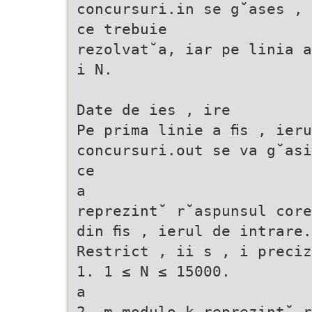
concursuri.in se g˘ases , 
ce trebuie
rezolvat˘a, iar pe linia a
i N.
Date de ies , ire
Pe prima linie a ﬁs , ieru
concursuri.out se va g˘asi
ce
a
reprezint˘ r˘aspunsul core
din ﬁs , ierul de intrare.
Restrict , ii s , i preciz
1. 1 ≤ N ≤ 15000.
a
2. m modulo k reprezint˘ r