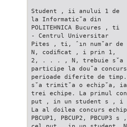
Student , ii anului 1 de
la Informatic˘a din
POLITEHNICA Bucures , ti
- Centrul Universitar
Pites , ti, ˆın num˘ar de
N, codiﬁcat , i prin 1,
2, . . . , N, trebuie s˘a
participe la dou˘a concurs
perioade diferite de timp.
s˘a trimit˘a o echip˘a, ia
trei echipe. La primul con
put , in un student s , i 
La al doilea concurs echi
PBCUP1, PBCUP2, PBCUP3 s 
cel put , in un student. N