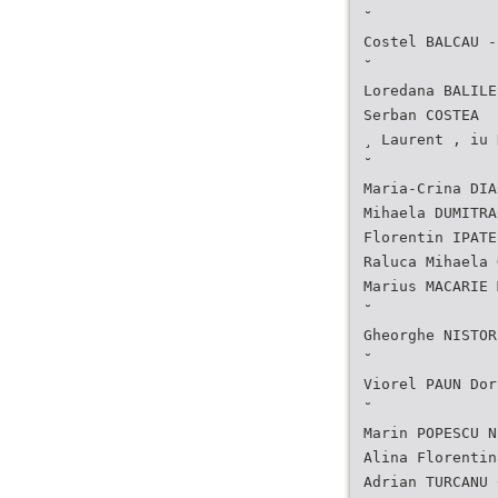
˘
Costel BALCAU -
˘
Loredana BALILE
Serban COSTEA
¸ Laurent , iu 
˘
Maria-Crina DIA
Mihaela DUMITRA
Florentin IPATE
Raluca Mihaela 
Marius MACARIE 
˘
Gheorghe NISTOR
˘
Viorel PAUN Dor
˘
Marin POPESCU N
Alina Florentin
Adrian TURCANU 