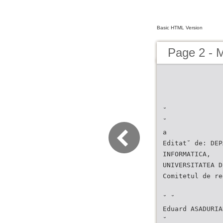
Basic HTML Version
Page 2 - 
˘
˘
a
Editat˘ de: DEP
INFORMATICA,
UNIVERSITATEA D
Comitetul de re
˘ ˘
Eduard ASADURIA
˘