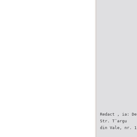
Redact , ia: De
Str. Tˆargu
din Vale, nr. 1