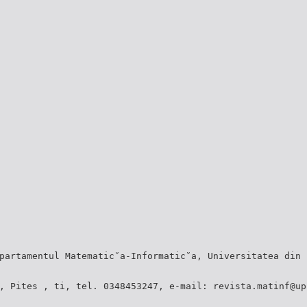
partamentul Matematic˘a-Informatic˘a, Universitatea din 
, Pites , ti, tel. 0348453247, e-mail: revista.matinf@up